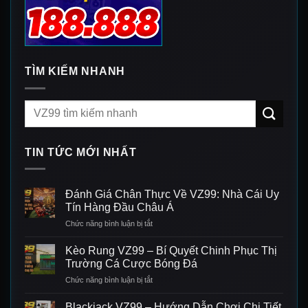
TÌM KIẾM NHANH
TIN TỨC MỚI NHẤT
Đánh Giá Chân Thực Về VZ99: Nhà Cái Uy
Tín Hàng Đầu Châu Á
ở
Chức năng bình luận bị tắt
Đánh
Giá
Kèo Rung VZ99 – Bí Quyết Chinh Phục Thị
Chân
Trường Cá Cược Bóng Đá
Thực
ở
Chức năng bình luận bị tắt
Về
Kèo
VZ99:
Rung
Nhà
Blackjack VZ99 – Hướng Dẫn Chơi Chi Tiết