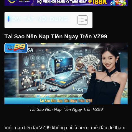
TÓM TẮT NỘI DUNG:
Tại Sao Nên Nạp Tiền Ngay Trên VZ99
Tại Sao Nên Nạp Tiền Ngay Trên VZ99
Việc nạp tiền tại VZ99 không chỉ là bước mở đầu để tham