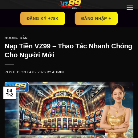
Skip
to
ĐĂNG KÝ +78K
ĐĂNG NHẬP +
content
HƯỚNG DẪN
Nạp Tiền VZ99 – Thao Tác Nhanh Chóng
Cho Người Mới
POSTED ON
04.02.2026
BY
ADMIN
04
Th2