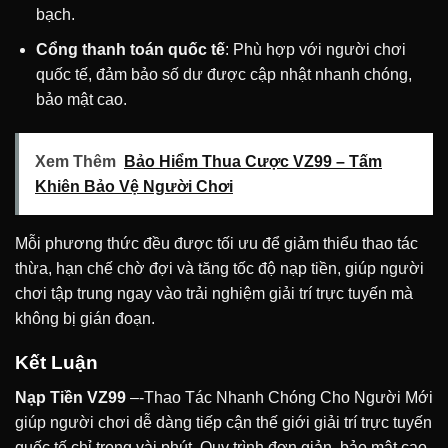
bạch.
Cổng thanh toán quốc tế
: Phù hợp với người chơi
quốc tế, đảm bảo số dư được cập nhật nhanh chóng,
bảo mật cao.
Xem Thêm
Bảo Hiểm Thua Cược VZ99 – Tấm
Khiên Bảo Vệ Người Chơi
Mỗi phương thức đều được tối ưu để giảm thiểu thao tác
thừa, hạn chế chờ đợi và tăng tốc độ nạp tiền, giúp người
chơi tập trung ngay vào trải nghiệm giải trí trực tuyến mà
không bị gián đoạn.
Kết Luận
Nạp Tiền VZ99
–-Thao Tác Nhanh Chóng Cho Người Mới
giúp người chơi dễ dàng tiếp cận thế giới giải trí trực tuyến
quốc tế chỉ trong vài phút. Quy trình đơn giản, bảo mật cao