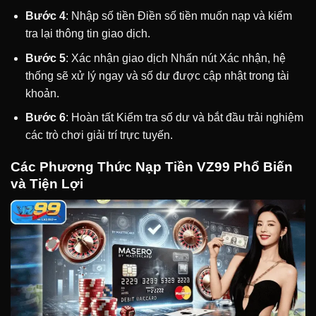
Bước 4
: Nhập số tiền Điền số tiền muốn nạp và kiểm
tra lại thông tin giao dịch.
Bước 5
: Xác nhận giao dịch Nhấn nút Xác nhận, hệ
thống sẽ xử lý ngay và số dư được cập nhật trong tài
khoản.
Bước 6
: Hoàn tất Kiểm tra số dư và bắt đầu trải nghiệm
các trò chơi giải trí trực tuyến.
Các Phương Thức Nạp Tiền VZ99 Phổ Biến
và Tiện Lợi