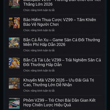
VZ99
Cái
Thắng Lớn 2026
–
Uy
ở
Chức năng bình luận bị tắt
Bí
Tín
Blackjack
Quyết
Hàng
VZ99
Chinh
Bảo Hiểm Thua Cược VZ99 – Tấm Khiên
Đầu
–
Phục
Bảo Vệ Người Chơi
Châu
Hướng
Thị
Á
ở
Chức năng bình luận bị tắt
Dẫn
Trường
Bảo
Chơi
Cá
Hiểm
Chi
Bắn Cá Ăn Xu – Game Săn Cá Đổi Thưởng
Cược
Thua
Tiết
Miễn Phí Hấp Dẫn 2026
Bóng
Cược
Thắng
Đá
ở
Chức năng bình luận bị tắt
VZ99
Lớn
Bắn
–
2026
Cá
Tấm
Bắn Cá Tài Lộc VZ99 – Trải Nghiệm Săn Cá
Ăn
Khiên
Đổi Thưởng Hấp Dẫn
Xu
Bảo
ở
Chức năng bình luận bị tắt
–
Vệ
Bắn
Game
Người
Cá
Săn
Khuyến Mãi VZ99 2026 – Ưu Đãi Giá Trị
Chơi
Tài
Cá
Cao, Thưởng Lớn Dễ Nhận
Lộc
Đổi
ở
Chức năng bình luận bị tắt
VZ99
Thưởng
Khuyến
–
Miễn
Mãi
Trải
Phỏm VZ99 – Trò Chơi Bài Dân Gian Kết
Phí
VZ99
Nghiệm
Hợp Chiến Lược Hiệu Quả
Hấp
2026
Săn
Dẫn