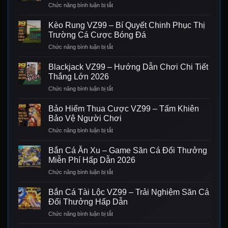
ở
Chức năng bình luận bị tắt
Đánh
Giá
Kèo Rung VZ99 – Bí Quyết Chinh Phục Thị
Chân
Trường Cá Cược Bóng Đá
Thực
ở
Chức năng bình luận bị tắt
Về
Kèo
VZ99:
Rung
Nhà
Blackjack VZ99 – Hướng Dẫn Chơi Chi Tiết
VZ99
Cái
Thắng Lớn 2026
–
Uy
ở
Chức năng bình luận bị tắt
Bí
Tín
Blackjack
Quyết
Hàng
VZ99
Chinh
Bảo Hiểm Thua Cược VZ99 – Tấm Khiên
Đầu
–
Phục
Bảo Vệ Người Chơi
Châu
Hướng
Thị
Á
ở
Chức năng bình luận bị tắt
Dẫn
Trường
Bảo
Chơi
Cá
Hiểm
Chi
Bắn Cá Ăn Xu – Game Săn Cá Đổi Thưởng
Cược
Thua
Tiết
Miễn Phí Hấp Dẫn 2026
Bóng
Cược
Thắng
Đá
ở
Chức năng bình luận bị tắt
VZ99
Lớn
Bắn
–
2026
Cá
Tấm
Bắn Cá Tài Lộc VZ99 – Trải Nghiệm Săn Cá
Ăn
Khiên
Đổi Thưởng Hấp Dẫn
Xu
Bảo
ở
Chức năng bình luận bị tắt
–
Vệ
Bắn
Game
Người