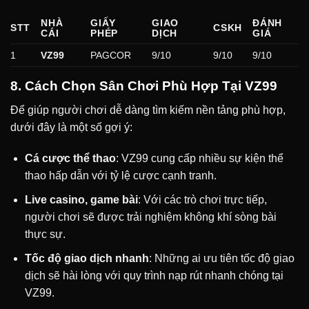
NHÀ
GIẤY
GIAO
ĐÁNH
STT
CSKH
CÁI
PHÉP
DỊCH
GIÁ
1
VZ99
PAGCOR
9/10
9/10
9/10
8. Cách Chọn Sân Chơi Phù Hợp Tại VZ99
Để giúp người chơi dễ dàng tìm kiếm nền tảng phù hợp,
dưới đây là một số gợi ý:
Cá cược thể thao
: VZ99 cung cấp nhiều sự kiện thể
thao hấp dẫn với tỷ lệ cược cạnh tranh.
Live casino, game bài
: Với các trò chơi trực tiếp,
người chơi sẽ được trải nghiệm không khí sòng bài
thực sự.
Tốc độ giao dịch nhanh
: Những ai ưu tiên tốc độ giao
dịch sẽ hài lòng với quy trình nạp rút nhanh chóng tại
VZ99.