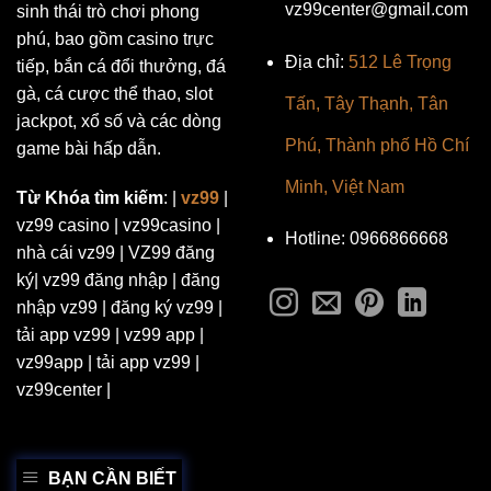
vz99center@gmail.com
sinh thái trò chơi phong
phú, bao gồm casino trực
Địa chỉ:
512 Lê Trọng
tiếp, bắn cá đổi thưởng, đá
gà, cá cược thể thao, slot
Tấn, Tây Thạnh, Tân
jackpot, xổ số và các dòng
Phú, Thành phố Hồ Chí
game bài hấp dẫn.
Minh, Việt Nam
Từ Khóa tìm kiếm
: |
vz99
|
vz99 casino | vz99casino |
Hotline: 0966866668
nhà cái vz99 | VZ99 đăng
ký| vz99 đăng nhập | đăng
nhập vz99 | đăng ký vz99 |
tải app vz99 | vz99 app |
vz99app | tải app vz99 |
vz99center |
BẠN CẦN BIẾT