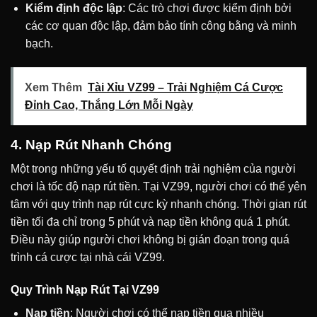
Kiểm định độc lập
: Các trò chơi được kiểm định bởi
các cơ quan độc lập, đảm bảo tính công bằng và minh
bạch.
Xem Thêm
Tài Xỉu VZ99 – Trải Nghiệm Cá Cược
Đỉnh Cao, Thắng Lớn Mỗi Ngày
4. Nạp Rút Nhanh Chóng
Một trong những yếu tố quyết định trải nghiệm của người
chơi là tốc độ nạp rút tiền. Tại VZ99, người chơi có thể yên
tâm với quy trình nạp rút cực kỳ nhanh chóng. Thời gian rút
tiền tối đa chỉ trong 5 phút và nạp tiền không quá 1 phút.
Điều này giúp người chơi không bị gián đoạn trong quá
trình cá cược tại nhà cái VZ99.
Quy Trình Nạp Rút Tại VZ99
Nạp tiền
: Người chơi có thể nạp tiền qua nhiều