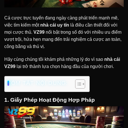
Cá cược trực tuyến đang ngày càng phát triển mạnh mẽ,
việc tìm kiếm một
nhà cái uy tín
là điều cần thiết đối với
mọi cược thủ.
VZ99
nổi bật trong số đó với nhiều ưu điểm
vượt trội, hứa hẹn mang đến trải nghiệm cá cược an toàn,
công bằng và thú vị.
Hãy cùng chúng tôi khám phá những lý do vì sao
nhà cái
VZ99
lại trở thành lựa chọn hàng đầu của người chơi.
TÓM TẮT NỘI DUNG:
1. Giấy Phép Hoạt Động Hợp Pháp