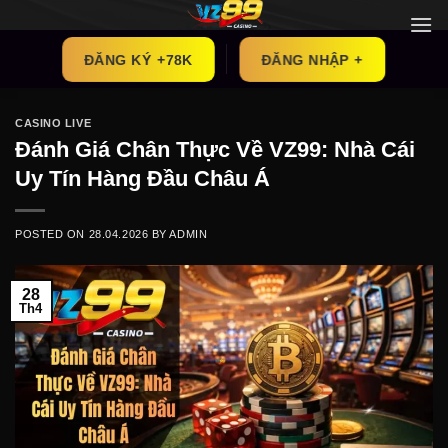
Skip
to
ĐĂNG KÝ +78K
ĐĂNG NHẬP +
content
CASINO LIVE
Đánh Giá Chân Thực Về VZ99: Nhà Cái
Uy Tín Hàng Đầu Châu Á
POSTED ON
28.04.2026
BY
ADMIN
28
Th4