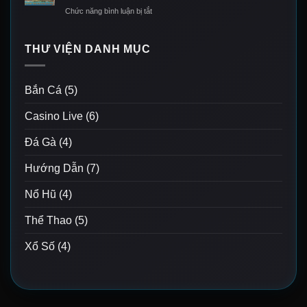
–
Học,
2026
ở
Chức năng bình luận bị tắt
Cơ
Xác
Nổ
Chế
Suất
Hũ
Hàng
Và
Jackpot
THƯ VIỆN DANH MỤC
Nghìn
Chiến
VZ99
Cách
Lược
–
Thắng
Phân
Bắn Cá
(5)
Tích
Cơ
Casino Live
(6)
Chế,
Xác
Suất
Đá Gà
(4)
&
Chiến
Hướng Dẫn
(7)
Lược
Nổ Hũ
(4)
Thể Thao
(5)
Xổ Số
(4)