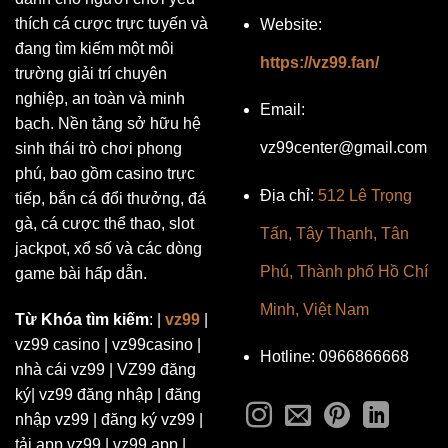
thích cá cược trực tuyến và
Website:
đang tìm kiếm một môi
https://vz99.fan/
trường giải trí chuyên
nghiệp, an toàn và minh
Email:
bạch. Nền tảng sở hữu hệ
vz99center@gmail.com
sinh thái trò chơi phong
phú, bao gồm casino trực
Địa chỉ:
512 Lê Trọng
tiếp, bắn cá đổi thưởng, đá
gà, cá cược thể thao, slot
Tấn, Tây Thạnh, Tân
jackpot, xổ số và các dòng
Phú, Thành phố Hồ Chí
game bài hấp dẫn.
Minh, Việt Nam
Từ Khóa tìm kiếm
: |
vz99
|
vz99 casino | vz99casino |
Hotline: 0966866668
nhà cái vz99 | VZ99 đăng
ký| vz99 đăng nhập | đăng
nhập vz99 | đăng ký vz99 |
tải app vz99 | vz99 app |