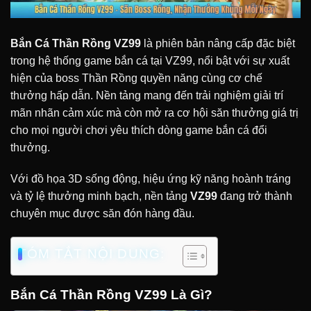
Bắn Cá Thần Rồng VZ99
là phiên bản nâng cấp đặc biệt
trong hệ thống game bắn cá tại VZ99, nổi bật với sự xuất
hiện của boss Thần Rồng quyền năng cùng cơ chế
thưởng hấp dẫn. Nền tảng mang đến trải nghiệm giải trí
mãn nhãn cảm xúc mà còn mở ra cơ hội săn thưởng giá trị
cho mọi người chơi yêu thích dòng game bắn cá đổi
thưởng.
Với đồ họa 3D sống động, hiệu ứng kỹ năng hoành tráng
và tỷ lệ thưởng minh bạch, nền tảng
VZ99
đang trở thành
chuyên mục được săn đón hàng đầu.
TÓM TẮT NỘI DUNG:
Bắn Cá Thần Rồng VZ99 Là Gì?