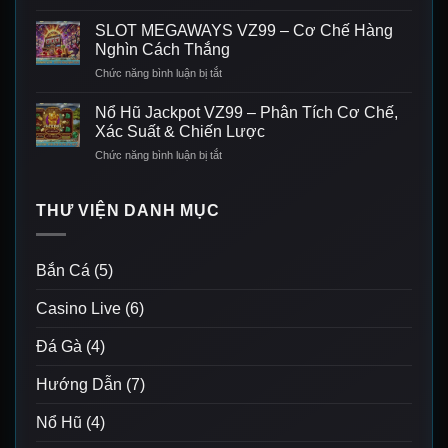
Nổ
Săn
Chiến
Hũ
Đơn
SLOT MEGAWAYS VZ99 – Cơ Chế Hàng
Lược
PG
Hiệu
Nghìn Cách Thắng
Hiệu
VZ99
Quả
Quả
ở
Chức năng bình luận bị tắt
–
Và
SLOT
Phân
Chiến
MEGAWAYS
Tích
Nổ Hũ Jackpot VZ99 – Phân Tích Cơ Chế,
Thắng
VZ99
Khoa
Xác Suất & Chiến Lược
Lớn
–
Học,
2026
ở
Chức năng bình luận bị tắt
Cơ
Xác
Nổ
Chế
Suất
Hũ
Hàng
Và
Jackpot
THƯ VIỆN DANH MỤC
Nghìn
Chiến
VZ99
Cách
Lược
–
Thắng
Phân
Bắn Cá
(5)
Tích
Cơ
Casino Live
(6)
Chế,
Xác
Suất
Đá Gà
(4)
&
Chiến
Hướng Dẫn
(7)
Lược
Nổ Hũ
(4)