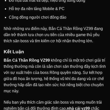
Đồ họa bắt mắt và đẹp, hiệu ứng sống động
Hỗ trợ đa nền tảng Mobile & PC
Cộng đồng người chơi đông đảo
Nhờ những ưu điểm này, Bắn Cá Thần Rồng VZ99 đang
dần trở thành lựa chọn ưu tiên của nhiều game thủ yêu
thích săn boss và tìm kiếm cơ hội nhận thưởng lớn.
Kết Luận
Bắn Cá Thần Rồng VZ99
không chỉ là một trò chơi giải trí
thông thường mà còn là sân chơi săn thưởng đầy kịch tính
với sự xuất hiện của boss Rồng quyền năng. Sự kết hợp
giữa đồ họa ấn tượng, hệ thống vũ khí đa dạng và cơ chế
thưởng hấp dẫn đã tạo nên sức hút riêng biệt cho chuyên
mục này.
Nếu bạn yêu thích cảm giác săn boss và mong muốn trải
nghiệm bắn cá đổi thưởng đỉnh cao,
nhà cái vz99
chắc