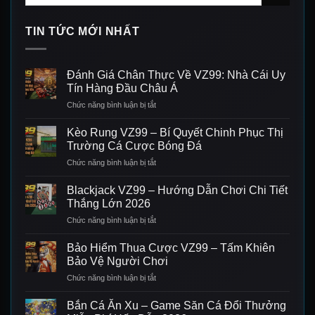
TIN TỨC MỚI NHẤT
Đánh Giá Chân Thực Về VZ99: Nhà Cái Uy
Tín Hàng Đầu Châu Á
ở
Chức năng bình luận bị tắt
Đánh
Giá
Kèo Rung VZ99 – Bí Quyết Chinh Phục Thị
Chân
Trường Cá Cược Bóng Đá
Thực
ở
Chức năng bình luận bị tắt
Về
Kèo
VZ99:
Rung
Nhà
Blackjack VZ99 – Hướng Dẫn Chơi Chi Tiết
VZ99
Cái
Thắng Lớn 2026
–
Uy
ở
Chức năng bình luận bị tắt
Bí
Tín
Blackjack
Quyết
Hàng
VZ99
Chinh
Bảo Hiểm Thua Cược VZ99 – Tấm Khiên
Đầu
–
Phục
Bảo Vệ Người Chơi
Châu
Hướng
Thị
Á
ở
Chức năng bình luận bị tắt
Dẫn
Trường
Bảo
Chơi
Cá
Hiểm
Chi
Bắn Cá Ăn Xu – Game Săn Cá Đổi Thưởng
Cược
Thua
Tiết