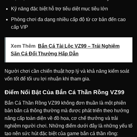
Kỹ năng đặc biệt hỗ trợ tiêu diệt mục tiêu lớn
Phòng chơi đa dạng nhiều cấp độ từ cơ bản đến cao
cấp VIP
Xem Thêm
Bắn Cá Tài Lộc VZ99 – Trải Nghiệm
Săn Cá Đổi Thưởng Hấp Dẫn
Người chơi cần chiến thuật hợp lý và khả năng kiểm soát
vốn tốt để tối ưu lợi nhuận khi tham gia.
Điểm Nổi Bật Của Bắn Cá Thần Rồng VZ99
Bắn Cá Thần Rồng VZ99 không đơn thuần là một phiên
bản bắn cá thông thường mà được phát triển theo hướng
nâng cấp toàn diện về đồ họa, cơ chế thưởng và trải
nghiệm người chơi. Những điểm dưới đây là những yếu tố
tạo nên sức hút đặc biệt của game bắn cá thần rồng: